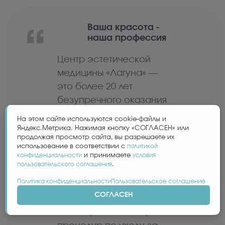
Ваша красота -
наша профессия
Центр эстетической
медицины «Лагуна» —
это более 20 лет
безупречного оказания
услуг в области
На этом сайте используются cookie-файлы и
косметологии и
Яндекс.Метрика. Нажимая кнопку «СОГЛАСЕН» или
продолжая просмотр сайта, вы разрешаете их
коррекции фигуры,
использование в соответствии с
политикой
тысячи благодарных
конфиденциальности
и принимаете
условия
пользовательского соглашения
.
клиентов.
Политика конфиденциальности
Пользовательское соглашение
СОГЛАСЕН
Мы рады предложить
Вам широкий спектр