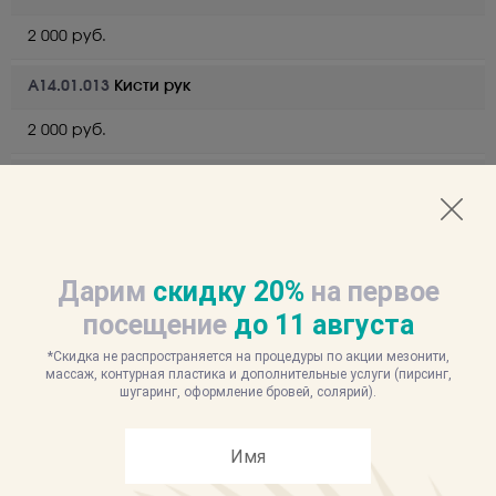
2 000 руб.
A14.01.013
Кисти рук
2 000 руб.
A14.01.013
Ноги полностью
4 000 руб.
A14.01.013
Голени/бедра (зона)
Дарим
скидку 20%
на первое
посещение
до
11
августа
2 500 руб.
*Скидка не распространяется на процедуры по акции мезонити,
A14.01.013
Ягодицы
массаж, контурная пластика и дополнительные услуги (пирсинг,
шугаринг, оформление бровей, солярий).
3 000 руб.
A14.01.013
Стопа/пальцы