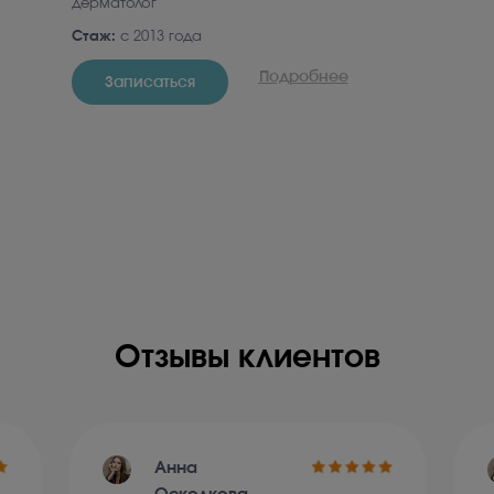
дерматолог
гинек
Стаж:
с 2013 года
Стаж
Подробнее
Записаться
З
Отзывы клиентов
Анна