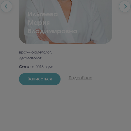
Ильгеева
Мария
Владимировна
врач-косметолог,
Врач-
дерматолог
гинек
Стаж:
с 2013 года
Стаж
Подробнее
Записаться
З