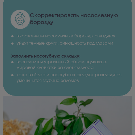
Скорректировать носослезную
борозду
выраженные носослезные борозды сгладятся
уйдут темные круги, синюшность под глазами
Заполнить носогубную складку:
восполнится утраченный объем подкожно-
жировой клетчатки за счет филлера
кожа в области носогубных складок разгладится,
уменьшится глубина заломов