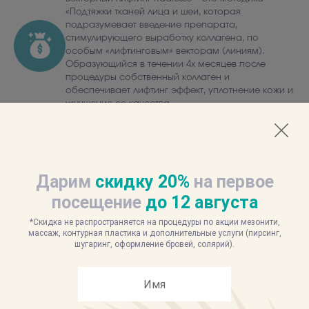
«Подтяжки тканей лица и шеи, которая
подразумевает введение препарата,
стимулирующего выработку коллагена, по
особым «лифтинговым» векторам (линиям).
Образующийся в течении 4х месяцев после
процедуры собственный коллаген и
обеспечивает лифтинг эффект, уплотнение кожи и
улучшение ее качества.
Дарим
скидку 20%
на первое
посещение
до
12
августа
*Скидка не распространяется на процедуры по акции мезонити,
массаж, контурная пластика и дополнительные услуги (пирсинг,
шугаринг, оформление бровей, солярий).