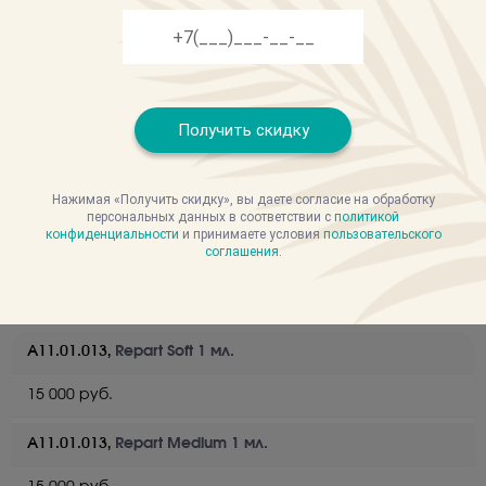
Вы будете наслаждаться
преимуществами данного
Radiesse
препарата долгое время, получая
Получить скидку
комплименты и восхищенные
взгляды окружающих.
Нажимая «Получить скидку», вы даете согласие на обработку
персональных данных в соответствии с
политикой
конфиденциальности
и принимаете условия
пользовательского
соглашения
.
Прайс
А11.01.013,
Repart Soft 1 мл.
15 000 руб.
А11.01.013,
Repart Medium 1 мл.