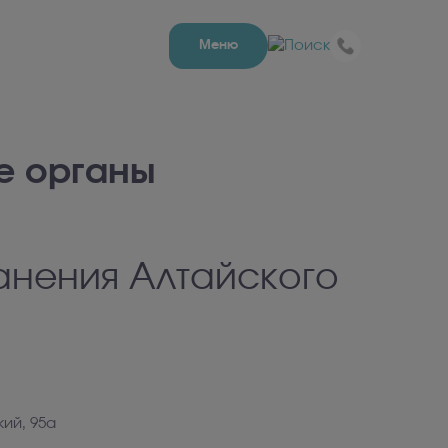
Меню
е органы
анения Алтайского
кий, 95а