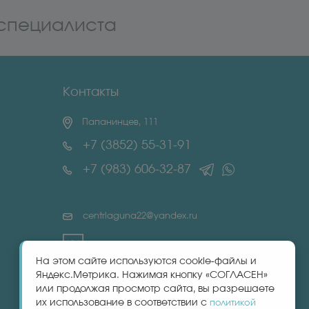
 специалиста
Контакты
Папанинцев, 111
+7 (3852) 55-31-91
+7 (983) 606-32-87
centrlaguna22@yandex.ru
На этом сайте используются cookie-файлы и
Яндекс.Метрика. Нажимая кнопку «СОГЛАСЕН»
или продолжая просмотр сайта, вы разрешаете
их использование в соответствии с
политикой