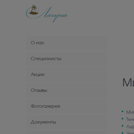
О нас
Специалисты
Акции
М
Отзывы
Фотогалерея
Ми
Те
Документы
Адр
Эле