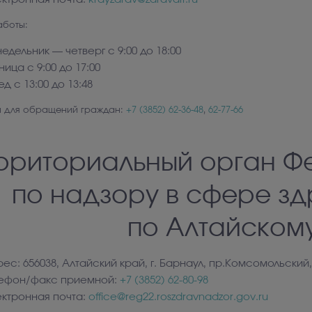
аботы:
едельник — четверг с 9:00 до 18:00
ница с 9:00 до 17:00
д с 13:00 до 13:48
ы для обращений граждан:
+7
(3852
) 62-36-48
,
62-77-66
рриториальный орган Ф
по надзору в сфере з
по Алтайском
ес: 656038, Алтайский край, г. Барнаул, пр.Комсомольский,
лефон/факс приемной:
+7
(3852
) 62-80-98
ктронная почта:
office@reg22.roszdravnadzor.gov.ru