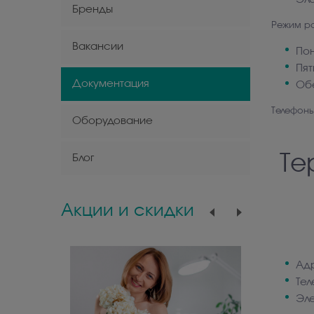
Бренды
Режим р
Вакансии
Пон
Пят
Документация
Обе
Телефон
Оборудование
Те
Блог
Акции и скидки
Адр
Те
Эле