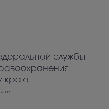
едеральной службы
дравоохранения
у краю
 д.118