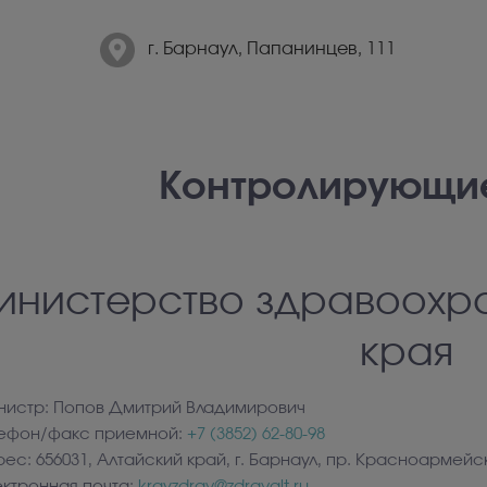
г. Барнаул, Папанинцев, 111
Контролирующи
инистерство здравоохр
края
нистр: Попов Дмитрий Владимирович
лефон/факс приемной:
+7
(3852
) 62-80-98
ес: 656031, Алтайский край, г. Барнаул, пр. Красноармейс
ктронная почта:
krayzdrav@zdravalt.ru