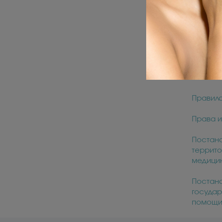
Пят
Обе
Су
Правила
Права и
Постано
террито
медицин
Постано
государ
помощи 