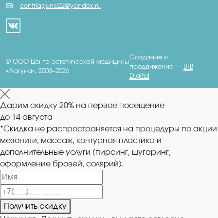
centrlaguna22@yandex.ru
Создание и
© ООО Центр эстетической медицины
продвижение —
BTB
«Лагуна», 2003–2026
Digital
Дарим
скидку 20%
на первое посещение
до
14
августа
*Скидка не распространяется на процедуры по акции
мезонити, массаж, контурная пластика и
дополнительные услуги (пирсинг, шугаринг,
оформление бровей, солярий).
Получить скидку