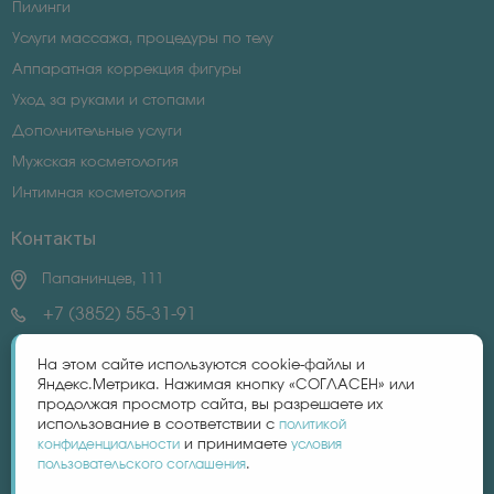
Пилинги
Услуги массажа, процедуры по телу
Аппаратная коррекция фигуры
Уход за руками и стопами
Дополнительные услуги
Мужская косметология
Интимная косметология
Контакты
Папанинцев, 111
+7 (3852) 55-31-91
+7 (983) 606-32-87
На этом сайте используются cookie-файлы и
Яндекс.Метрика. Нажимая кнопку «СОГЛАСЕН» или
продолжая просмотр сайта, вы разрешаете их
centrlaguna22@yandex.ru
использование в соответствии с
политикой
конфиденциальности
и принимаете
условия
пользовательского соглашения
.