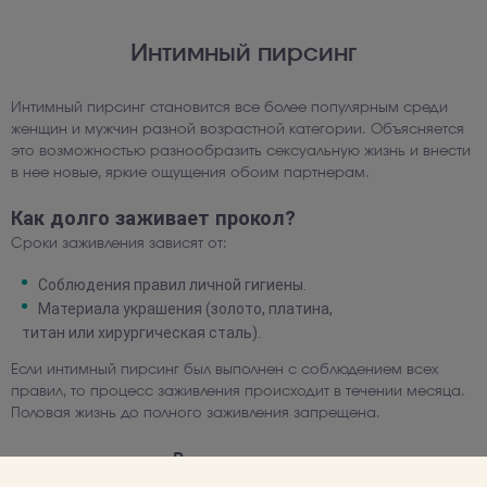
Интимный пирсинг
Интимный пирсинг становится все более популярным среди
женщин и мужчин разной возрастной категории. Объясняется
это возможностью разнообразить сексуальную жизнь и внести
в нее новые, яркие ощущения обоим партнерам.
Как долго заживает прокол?
Сроки заживления зависят от:
Соблюдения правил личной гигиены.
Материала украшения (золото, платина,
титан или хирургическая сталь).
Если интимный пирсинг был выполнен с соблюдением всех
правил, то процесс заживления происходит в течении месяца.
Половая жизнь до полного заживления запрещена.
Рекомендации