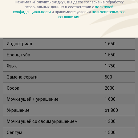
Нажимая «Получить скидку», вы даете согласие на обработку
персональных данных в соответствии с
политикой
Наименование услуги
Цена, руб.
конфиденциальности
и принимаете условия
пользовательского
соглашения
.
Пупочная складка, нос
1 550
Ухо (хрящ)
1 500
Индастриал
1 650
Бровь, губа
1 550
Язык
1 750
Замена серьги
500
Сосок
2000
Мочки ушей + украшение
1 600
Украшение
от 800
Мочки ушей со своим украшением
1 300
Септум
1 500