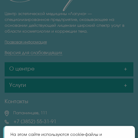
Центр эстетической медицины «Лагуна» —
специализированное предприятие, оказывающее на
основании действующей лицензии широкий спектр услуг в
области косметологии и коррекции тела.
Правовая информация
Версия для слабовидящих
О центре
Услуги
Контакты
Папанинцев, 111
+7 (3852) 55-31-91
+7 (983) 606-32-87
На этом сайте используются cookie-файлы и