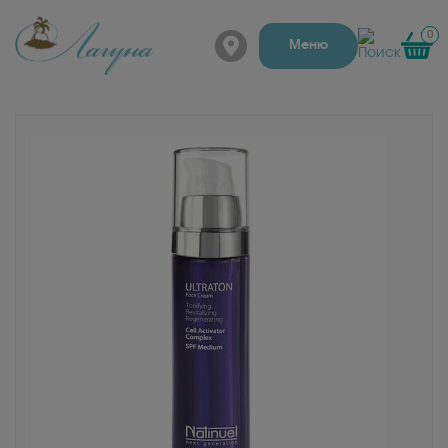
0
г. Барнаул, Папанинцев
Меню