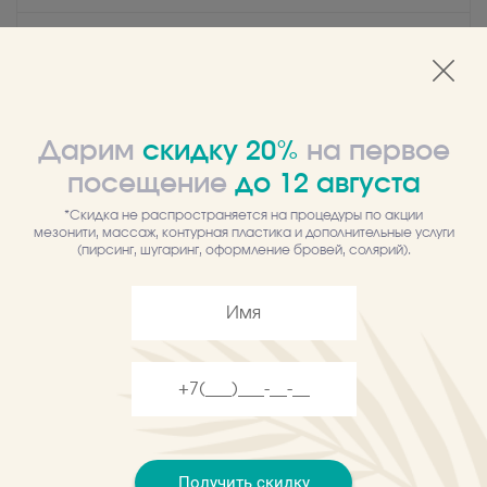
Качество
Гарантируем качественные товары
Дарим
скидку 20%
на первое
посещение
до
12
августа
Самовывоз
*Скидка не распространяется на процедуры по акции
мезонити, массаж, контурная пластика и дополнительные услуги
Забрать товар можно в любом из
(пирсинг, шугаринг, оформление бровей, солярий).
центров
Описание
Отзывы
Тонизирующий, востанавливающий крем
Специальный биоцевтический крем для улучшения тонуса,
Получить скидку
эластичности, упругости кожи лица и шеи. Крем особенно