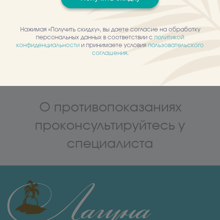
показан для пациентов с деформационным и смешанным
морфотипом старения. Может быть использован как база под
макияж.
Нажимая «Получить скидку», вы даете согласие на обработку
персональных данных в соответствии с
политикой
Преимущества:
конфиденциальности
и принимаете условия
пользовательского
соглашения
.
Кожа станет более устойчивая, гладкая, равномерная и
помолодевшая.
О противопоказаниях
проконсультируйтесь у
специалиста