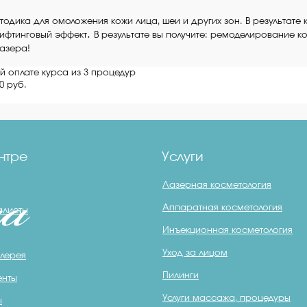
тодика для омоложения кожи лица, шеи и других зон. В результат
.
лифтинговый эффект
В результате вы получите: ремоделирование ко
азера!
 оплате курса из 3 процедур
0 руб.
нтре
Услуги
Лазерная косметология
Аппаратная косметология
алисты
Инъекционная косметология
Уход за лицом
лерея
Пилинги
енты
Услуги массажа, процедуры
ы