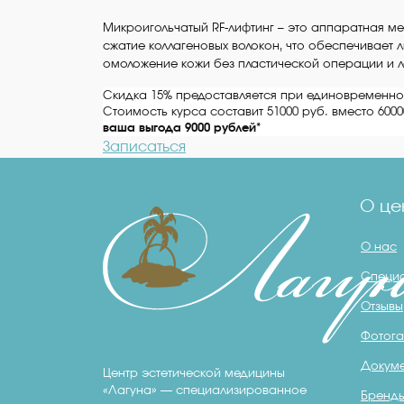
Микроигольчатый RF-лифтинг – это аппаратная ме
сжатие коллагеновых волокон, что обеспечивает 
омоложение кожи без пластической операции и л
Скидка 15% предоставляется при единовременной
С
тоимость курса составит 51000 руб. вместо 6000
ваша выгода 9000 рублей*
Записаться
О це
О нас
Специ
Отзывы
Фотога
Докум
Центр эстетической медицины
«Лагуна» — специализированное
Бренд