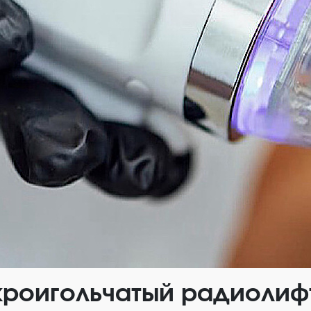
роигольчатый радиолиф