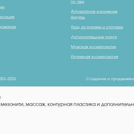
по телу
ии
Аппаратная коррекция
нтация
фигуры
дование
Уход за руками и стопами
Дополнительные услуги
Мужская косметология
Интимная косметология
003–2026
Создание и продвиже
а
мезонити, массаж, контурная пластика и дополнительн