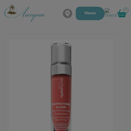
0
г. Барнаул, Папанинцев
Меню