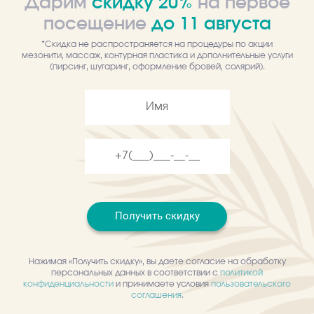
Дарим
скидку 20%
на первое
посещение
до
11
августа
Самовывоз
Забрать товар можно в любом из
*Скидка не распространяется на процедуры по акции
центров
мезонити, массаж, контурная пластика и дополнительные услуги
(пирсинг, шугаринг, оформление бровей, солярий).
Описание
Отзывы
Средство для увеличения объема губ и придания им
гладкости/ Улучшает микроциркуляцию и обеспечивает
моментальное увеличение объема губ без эффекта
раздражения. Возрождает природную яркость и полноту губ.
Смягчает, увлажняет и придает шелковистость.
Получить скидку
Нажимая «Получить скидку», вы даете согласие на обработку
персональных данных в соответствии с
политикой
О противопоказаниях
конфиденциальности
и принимаете условия
пользовательского
соглашения
.
проконсультируйтесь у