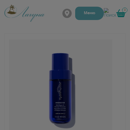
0
г. Барнаул, Папанинцев
Меню