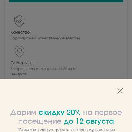
Качество
Гарантируем качественные товары
Самовывоз
Забрать товар можно в любом из
центров
Описание
Отзывы
Дарим
скидку 20%
на первое
30 мл.
посещение
до
12
августа
Антиоксидантная сыворотка для интенсивного
*Скидка не распространяется на процедуры по акции