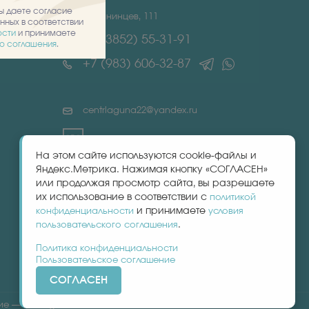
вы даете согласие
Папанинцев, 111
нных в соответствии
ости
и принимаете
+7 (3852) 55-31-91
го соглашения
.
+7 (983) 606-32-87
centrlaguna22@yandex.ru
На этом сайте используются cookie-файлы и
Яндекс.Метрика. Нажимая кнопку «СОГЛАСЕН»
или продолжая просмотр сайта, вы разрешаете
их использование в соответствии с
политикой
и принимаете
конфиденциальности
условия
.
пользовательского соглашения
Политика конфиденциальности
Пользовательское соглашение
СОГЛАСЕН
ние —
BTB Digital