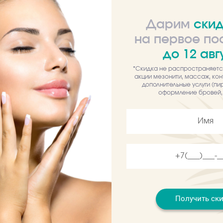
Дарим
скид
на первое п
 скидку за отзыв!
ЭКСКЛЮЗИВ! Рассрочка на
до
12
авг
сание
Отзывы
услуги!
*Скидка не распространяетс
акции мезонити, массаж, кон
дополнительные услуги (пир
 товара временно отсутствует
оформление бровей, 
казаниях проконсультируйтесь у
Получить ск
тре
Услуги