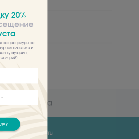
ку 20%
осещение
Фото
уста
я на процедуры по
турная пластика и
синг, шугаринг,
солярий).
Фото
 специалиста
идку
Контакты