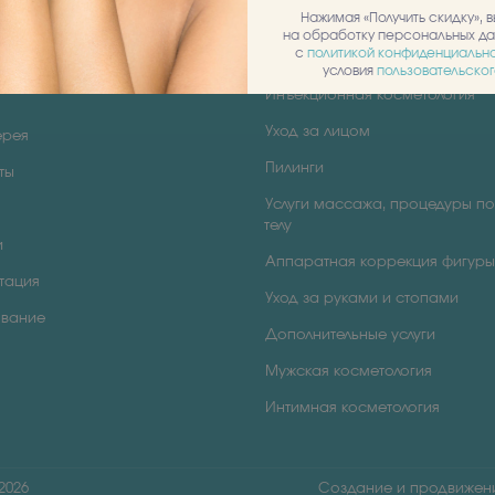
Нажимая «Получить скидку», 
Лазерная косметология
на обработку персональных да
с
политикой конфиденциальн
Аппаратная косметология
исты
условия
пользовательско
Инъекционная косметология
Уход за лицом
ерея
Пилинги
ты
Услуги массажа, процедуры по
телу
и
Аппаратная коррекция фигуры
тация
Уход за руками и стопами
вание
Дополнительные услуги
Мужская косметология
Интимная косметология
2026
Создание и продвиже