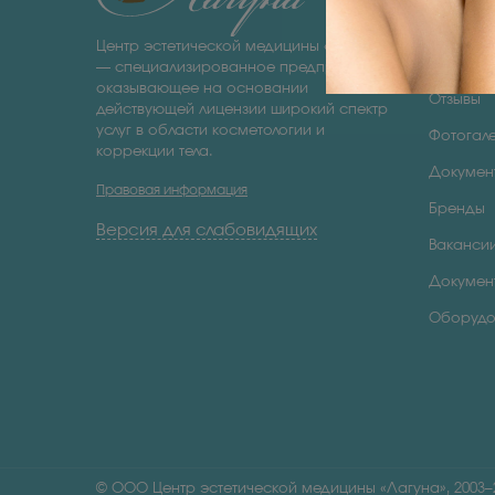
О нас
Центр эстетической медицины «Лагуна»
Специал
— специализированное предприятие,
оказывающее на основании
Отзывы
действующей лицензии широкий спектр
услуг в области косметологии и
Фотогал
коррекции тела.
Докумен
Правовая информация
Бренды
Версия для слабовидящих
Ваканси
Докумен
Оборудо
© ООО Центр эстетической медицины «Лагуна», 2003–