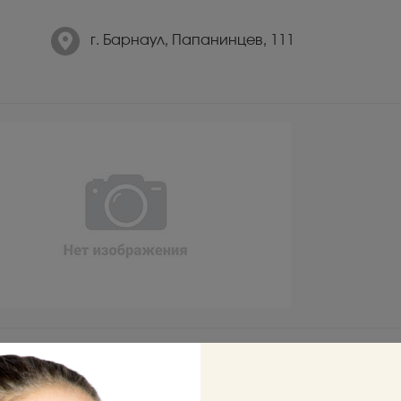
г. Барнаул, Папанинцев, 111
Качество
Самовывоз
Гарантируем качественные
Забрать товар мож
товары
любом из центров