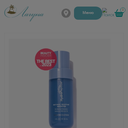
0
г. Барнаул, Папанинцев
Меню