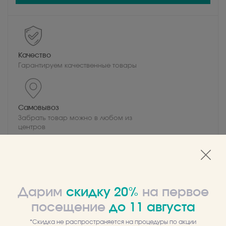
Качество
Гарантируем качественные товары
Самовывоз
Забрать товар можно в любом из
центров
Описание
Отзывы
Дарим
скидку 20%
на первое
30 мл.
посещение
до
11
августа
Увлажняющая эмульсия-крем с матирующим, выравнивающим
*Скидка не распространяется на процедуры по акции