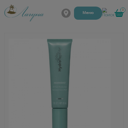
0
г. Барнаул, Папанинцев
Меню