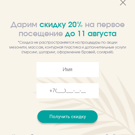
Качество
Гарантируем качественные товары
Дарим
скидку 20%
на первое
посещение
до
11
августа
*Скидка не распространяется на процедуры по акции
Самовывоз
мезонити, массаж, контурная пластика и дополнительные услуги
(пирсинг, шугаринг, оформление бровей, солярий).
Забрать товар можно в любом из
центров
Описание
Отзывы
Сыворотка, содержащая мощные противовозрастные активы
в максимальной концентрации для скорейшего достижения
Получить скидку
наилучших результатов к комплексной anti-age терапии.
Комплексно борется со всеми признаками возрастных
изменений кожи: уменьшает глубину морщин, оказывает
миорекласирующее действие, повышает упругость, улучшает