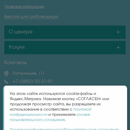
Правовая информация
Версия для слабовидящих
О центре
Услуги
Контакты
Папанинцев, 111
+7 (3852) 55-31-91
+7 (983) 606-32-87
На этом сайте используются cookie-файлы и
Яндекс.Метрика. Нажимая кнопку «СОГЛАСЕН» или
продолжая просмотр сайта, вы разрешаете их
centrlaguna22@yandex.ru
использование в соответствии с
политикой
конфиденциальности
и принимаете
условия
пользовательского соглашения
.
Политика конфиденциальности
Пользовательское соглашение