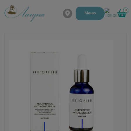
0
г. Барнаул, Папанинцев
Меню