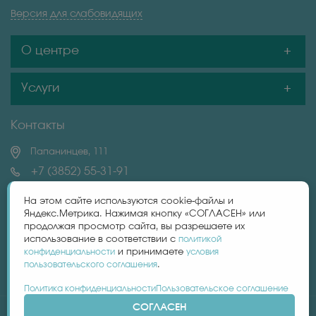
Версия для слабовидящих
О центре
Услуги
Контакты
Папанинцев, 111
+7 (3852) 55-31-91
+7 (983) 606-32-87
На этом сайте используются cookie-файлы и
Яндекс.Метрика. Нажимая кнопку «СОГЛАСЕН» или
продолжая просмотр сайта, вы разрешаете их
centrlaguna22@yandex.ru
использование в соответствии с
политикой
конфиденциальности
и принимаете
условия
пользовательского соглашения
.
Политика конфиденциальности
Пользовательское соглашение
СОГЛАСЕН
© ООО Центр эстетической медицины «Лагуна», 2003–2026