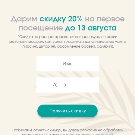
Дарим
скидку 20%
на первое
Качество
посещение
до
13
августа
Гарантируем качественные товары
*Скидка не распространяется на процедуры по акции
мезонити, массаж, контурная пластика и дополнительные услуги
(пирсинг, шугаринг, оформление бровей, солярий).
Самовывоз
Забрать товар можно в любом из
центров
Описание
Отзывы
Получить скидку
Очищающий гель обеспечивает очень мягкое и бережное
очищение, восстанавливает и поддерживает естественный
рН-баланс кожи, идеально подходит в целях ежедневного
применения для сухой, поврежденной, чувствительной кожи.
Нажимая «Получить скидку», вы даете согласие на обработку