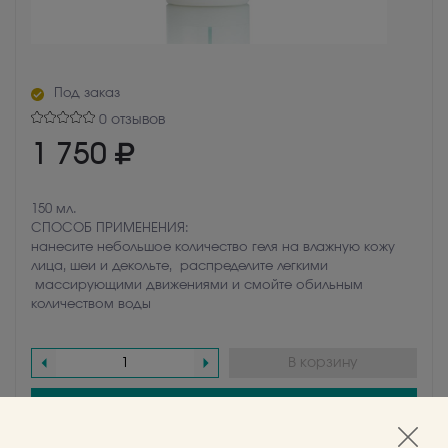
Под заказ
0 отзывов
1 750
150 мл.
СПОСОБ ПРИМЕНЕНИЯ:
нанесите небольшое количество геля на влажную кожу
лица, шеи и декольте, распределите легкими
массирующими движениями и смойте обильным
количеством воды
В корзину
Узнать о поступлении