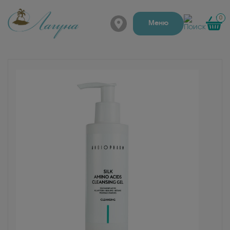
0
г. Барнаул, Папанинцев
Меню