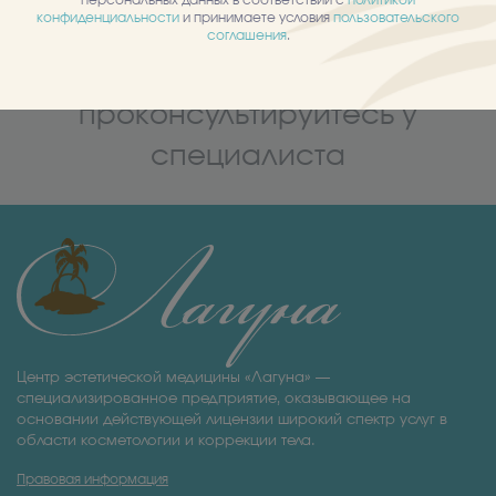
персональных данных в соответствии с
политикой
конфиденциальности
и принимаете условия
пользовательского
соглашения
.
О противопоказаниях
проконсультируйтесь у
специалиста
Центр эстетической медицины «Лагуна» —
специализированное предприятие, оказывающее на
основании действующей лицензии широкий спектр услуг в
области косметологии и коррекции тела.
Правовая информация