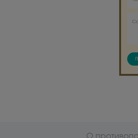
С
П
О противопо