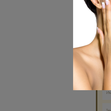
Инд
клиен
Сов
Ком
Цены на
всегда 
выбрать
И
Те