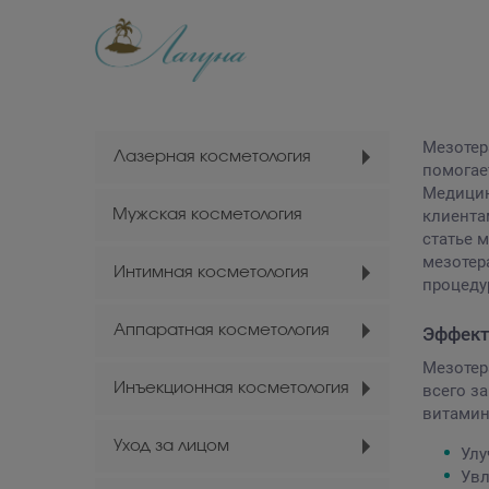
Мезотер
Лазерная косметология
помогае
Медицин
Мужская косметология
клиента
статье 
мезотер
Интимная косметология
процеду
Аппаратная косметология
Эффект
Мезотер
Инъекционная косметология
всего з
витамин
Уход за лицом
Улу
Увл