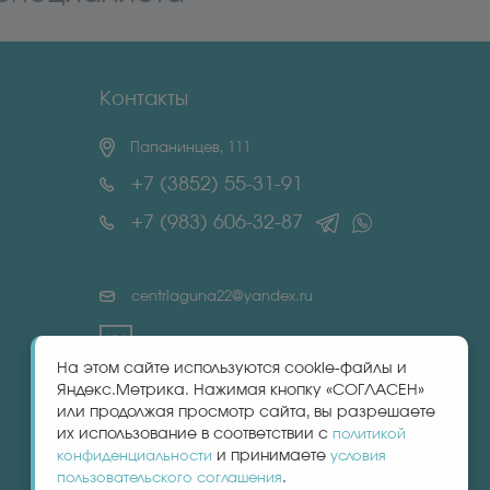
Контакты
Папанинцев, 111
+7 (3852) 55-31-91
+7 (983) 606-32-87
centrlaguna22@yandex.ru
На этом сайте используются cookie-файлы и
Яндекс.Метрика. Нажимая кнопку «СОГЛАСЕН»
или продолжая просмотр сайта, вы разрешаете
их использование в соответствии с
политикой
и принимаете
конфиденциальности
условия
.
пользовательского соглашения