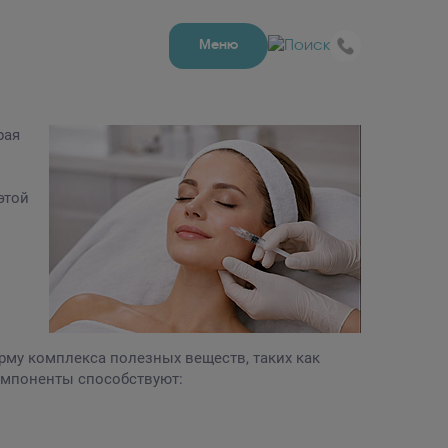
Меню
рая
этой
рму комплекса полезных веществ, таких как
омпоненты способствуют: