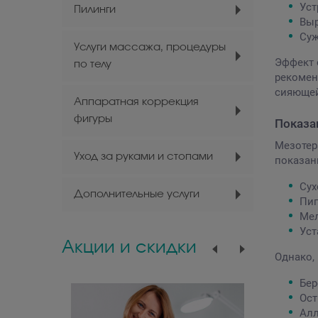
Уст
Пилинги
Выр
Су
Услуги массажа, процедуры
Эффект 
по телу
рекомен
сияюще
Аппаратная коррекция
фигуры
Показа
Мезотер
Уход за руками и стопами
показан
Сух
Дополнительные услуги
Пиг
Ме
Уст
Акции и скидки
Однако,
Бер
Ост
Алл