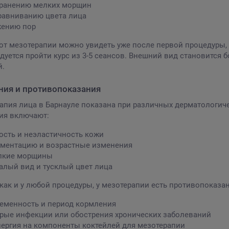
ранению мелких морщин
авниванию цвета лица
жению пор
от мезотерапии можно увидеть уже после первой процедуры,
дуется пройти курс из 3-5 сеансов. Внешний вид становится 
й.
ния и противопоказания
апия лица в Барнауле показана при различных дерматологич
ия включают:
ость и неэластичность кожи
ментацию и возрастные изменения
лкие морщины
алый вид и тусклый цвет лица
 как и у любой процедуры, у мезотерапии есть противопоказан
еменность и период кормления
рые инфекции или обострения хронических заболеваний
ергия на компоненты коктейлей для мезотерапии