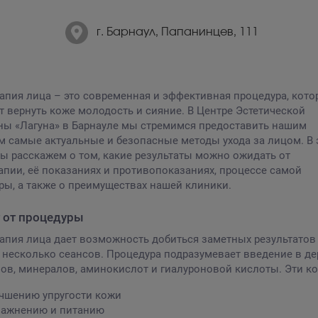
г. Барнаул, Папанинцев, 111
апия лица – это современная и эффективная процедура, кото
т вернуть коже молодость и сияние. В Центре Эстетической
ы «Лагуна» в Барнауле мы стремимся предоставить нашим
м самые актуальные и безопасные методы ухода за лицом. В 
мы расскажем о том, какие результаты можно ожидать от
апии, её показаниях и противопоказаниях, процессе самой
ры, а также о преимуществах нашей клиники.
 от процедуры
апия лица дает возможность добиться заметных результатов
а несколько сеансов. Процедура подразумевает введение в де
ов, минералов, аминокислот и гиалуроновой кислоты. Эти к
чшению упругости кожи
ажнению и питанию